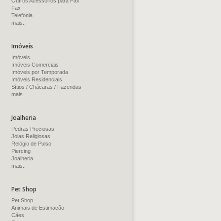
Outros Acessórios para Fax
Fax
Telefonia
mais..
Imóveis
Imóveis
Imóveis Comerciais
Imóveis por Temporada
Imóveis Residenciais
Sítios / Chácaras / Fazendas
mais..
Joalheria
Pedras Preciosas
Joias Religiosas
Relógio de Pulso
Piercing
Joalheria
mais..
Pet Shop
Pet Shop
Animais de Estimação
Cães