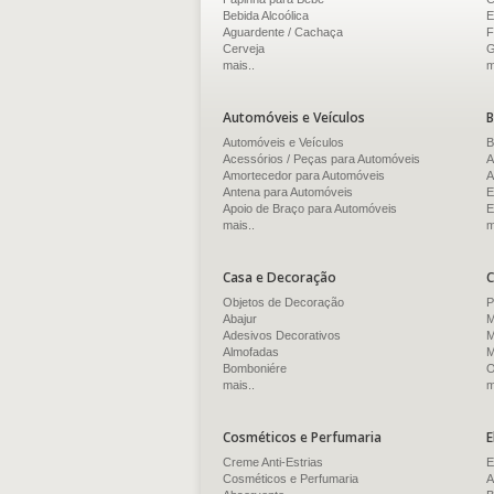
Bebida Alcoólica
E
Aguardente / Cachaça
F
Cerveja
G
mais..
m
Automóveis e Veículos
B
Automóveis e Veículos
B
Acessórios / Peças para Automóveis
A
Amortecedor para Automóveis
A
Antena para Automóveis
E
Apoio de Braço para Automóveis
E
mais..
m
Casa e Decoração
C
Objetos de Decoração
P
Abajur
M
Adesivos Decorativos
M
Almofadas
M
Bomboniére
O
mais..
m
Cosméticos e Perfumaria
E
Creme Anti-Estrias
E
Cosméticos e Perfumaria
A