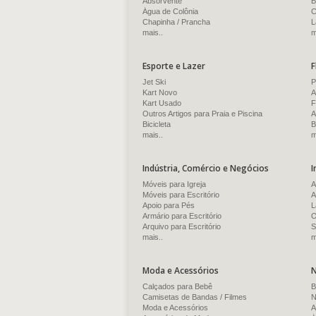
Absorvente
B
Água de Colônia
C
Chapinha / Prancha
L
mais..
m
Esporte e Lazer
F
Jet Ski
P
Kart Novo
A
Kart Usado
F
Outros Artigos para Praia e Piscina
A
Bicicleta
B
mais..
m
Indústria, Comércio e Negócios
I
Móveis para Igreja
A
Móveis para Escritório
A
Apoio para Pés
L
Armário para Escritório
O
Arquivo para Escritório
S
mais..
m
Moda e Acessórios
N
Calçados para Bebê
B
Camisetas de Bandas / Filmes
N
Moda e Acessórios
A