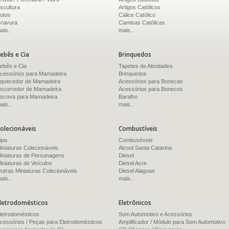
scultura
Artigos Católicos
otos
Cálice Católico
ravura
Camisas Católicas
ais..
mais..
ebês e Cia
Brinquedos
ebês e Cia
Tapetes de Atividades
cessórios para Mamadeira
Brinquedos
quecedor de Mamadeira
Acessórios para Bonecas
scorredor de Mamadeira
Acessórios para Bonecos
scova para Mamadeira
Baralho
ais..
mais..
olecionáveis
Combustíveis
ipa
Combustíveis
iniaturas Colecionáveis
Alcool Santa Catarina
iniaturas de Personagens
Diesel
iniaturas de Veículos
Diesel Acre
utras Miniaturas Colecionáveis
Diesel Alagoas
ais..
mais..
letrodomésticos
Eletrônicos
letrodomésticos
Som Automotivo e Acessórios
cessórios / Peças para Eletrodomésticos
Amplificador / Módulo para Som Automotivo