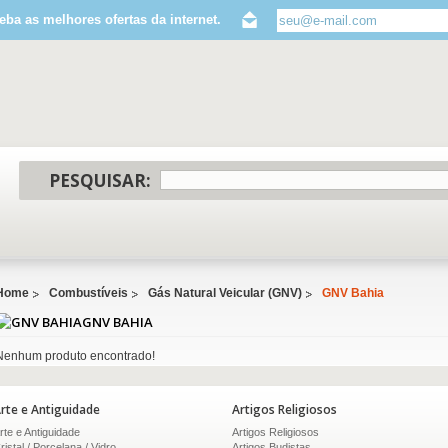
eba as melhores ofertas da internet.
PESQUISAR:
Home
Combustíveis
Gás Natural Veicular (GNV)
GNV Bahia
GNV BAHIA
Nenhum produto encontrado!
rte e Antiguidade
Artigos Religiosos
rte e Antiguidade
Artigos Religiosos
ristal / Porcelana / Vidro
Artigos Budistas