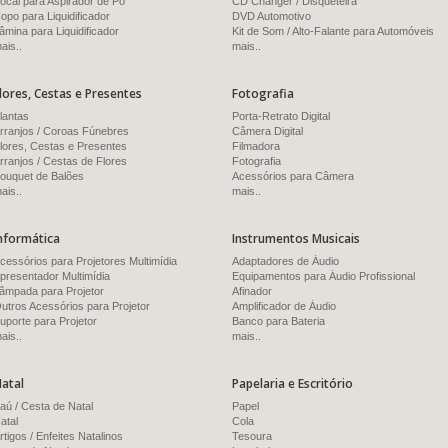
ocal para Aspirador de Pó
CD Changer / Disqueteira
opo para Liquidificador
DVD Automotivo
âmina para Liquidificador
Kit de Som / Alto-Falante para Automóveis
ais..
mais..
lores, Cestas e Presentes
Fotografia
lantas
Porta-Retrato Digital
rranjos / Coroas Fúnebres
Câmera Digital
lores, Cestas e Presentes
Filmadora
rranjos / Cestas de Flores
Fotografia
ouquet de Balões
Acessórios para Câmera
ais..
mais..
nformática
Instrumentos Musicais
cessórios para Projetores Multimídia
Adaptadores de Áudio
presentador Multimídia
Equipamentos para Áudio Profissional
âmpada para Projetor
Afinador
utros Acessórios para Projetor
Amplificador de Áudio
uporte para Projetor
Banco para Bateria
ais..
mais..
atal
Papelaria e Escritório
aú / Cesta de Natal
Papel
atal
Cola
rtigos / Enfeites Natalinos
Tesoura