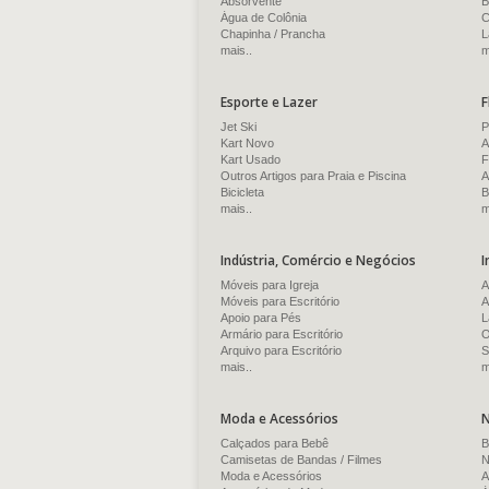
Absorvente
B
Água de Colônia
C
Chapinha / Prancha
L
mais..
m
Esporte e Lazer
F
Jet Ski
P
Kart Novo
A
Kart Usado
F
Outros Artigos para Praia e Piscina
A
Bicicleta
B
mais..
m
Indústria, Comércio e Negócios
I
Móveis para Igreja
A
Móveis para Escritório
A
Apoio para Pés
L
Armário para Escritório
O
Arquivo para Escritório
S
mais..
m
Moda e Acessórios
N
Calçados para Bebê
B
Camisetas de Bandas / Filmes
N
Moda e Acessórios
A