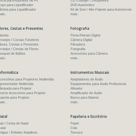
ocal para Aspirador de Pó
CD Changer / Disqueteira
opo para Liquidificador
DVD Automotivo
âmina para Liquidificador
Kit de Som / Alto-Falante para Automóveis
ais..
mais..
lores, Cestas e Presentes
Fotografia
lantas
Porta-Retrato Digital
rranjos / Coroas Fúnebres
Câmera Digital
lores, Cestas e Presentes
Filmadora
rranjos / Cestas de Flores
Fotografia
ouquet de Balões
Acessórios para Câmera
ais..
mais..
nformática
Instrumentos Musicais
cessórios para Projetores Multimídia
Adaptadores de Áudio
presentador Multimídia
Equipamentos para Áudio Profissional
âmpada para Projetor
Afinador
utros Acessórios para Projetor
Amplificador de Áudio
uporte para Projetor
Banco para Bateria
ais..
mais..
atal
Papelaria e Escritório
aú / Cesta de Natal
Papel
atal
Cola
rtigos / Enfeites Natalinos
Tesoura