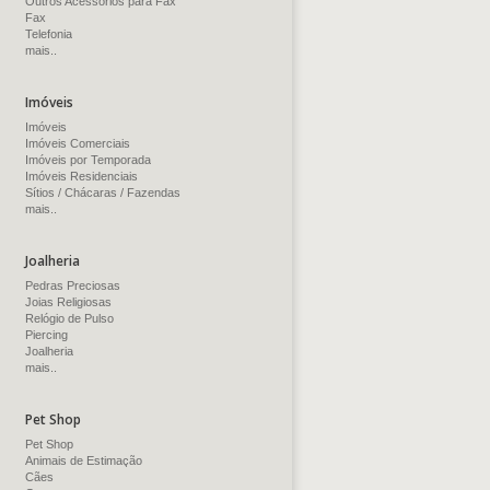
Outros Acessórios para Fax
Fax
Telefonia
mais..
Imóveis
Imóveis
Imóveis Comerciais
Imóveis por Temporada
Imóveis Residenciais
Sítios / Chácaras / Fazendas
mais..
Joalheria
Pedras Preciosas
Joias Religiosas
Relógio de Pulso
Piercing
Joalheria
mais..
Pet Shop
Pet Shop
Animais de Estimação
Cães