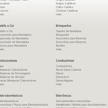
scultura
Artigos Católicos
otos
Cálice Católico
ravura
Camisas Católicas
ais..
mais..
ebês e Cia
Brinquedos
ebês e Cia
Tapetes de Atividades
cessórios para Mamadeira
Brinquedos
quecedor de Mamadeira
Acessórios para Bonecas
scorredor de Mamadeira
Acessórios para Bonecos
scova para Mamadeira
Baralho
ais..
mais..
olecionáveis
Combustíveis
ipa
Combustíveis
iniaturas Colecionáveis
Alcool Santa Catarina
iniaturas de Personagens
Diesel
iniaturas de Veículos
Diesel Acre
utras Miniaturas Colecionáveis
Diesel Alagoas
ais..
mais..
letrodomésticos
Eletrônicos
letrodomésticos
Som Automotivo e Acessórios
cessórios / Peças para Eletrodomésticos
Amplificador / Módulo para Som Automotivo