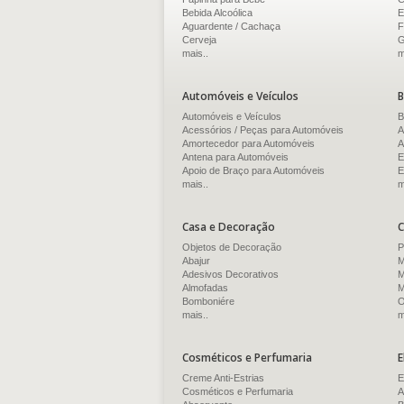
Bebida Alcoólica
E
Aguardente / Cachaça
F
Cerveja
G
mais..
m
Automóveis e Veículos
B
Automóveis e Veículos
B
Acessórios / Peças para Automóveis
A
Amortecedor para Automóveis
A
Antena para Automóveis
E
Apoio de Braço para Automóveis
E
mais..
m
Casa e Decoração
C
Objetos de Decoração
P
Abajur
M
Adesivos Decorativos
M
Almofadas
M
Bomboniére
O
mais..
m
Cosméticos e Perfumaria
E
Creme Anti-Estrias
E
Cosméticos e Perfumaria
A