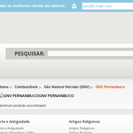
eba as melhores ofertas da internet.
PESQUISAR:
Home
Combustíveis
Gás Natural Veicular (GNV)
GNV Pernanbuco
GNV PERNANBUCO
Nenhum produto encontrado!
rte e Antiguidade
Artigos Religiosos
rte e Antiguidade
Artigos Religiosos
ristal / Porcelana / Vidro
Artigos Budistas